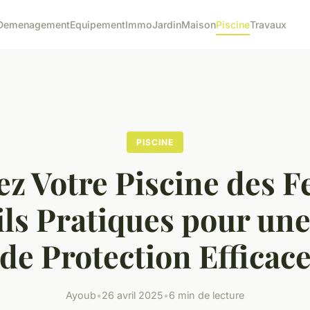
Demenagement
Equipement
Immo
Jardin
Maison
Piscine
Travaux
PISCINE
z Votre Piscine des Fe
ls Pratiques pour un
de Protection Efficac
Ayoub
•
26 avril 2025
•
6 min de lecture