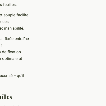
 feuilles.
t souple facilite
r ces
et maniabilité.
al fixée entraîne
er
 de fixation
n optimale et
curisé – qu’il
illes