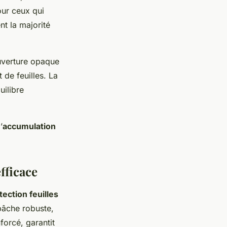
our ceux qui
nt la majorité
ouverture opaque
 de feuilles. La
uilibre
’
accumulation
fficace
ection feuilles
 bâche robuste,
forcé, garantit