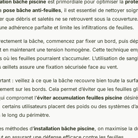
lation bâche piscine
est primordiale pour optimiser la
prote
la
pose bâche anti-feuilles
, il est essentiel de nettoyer soi
er que débris et saletés ne se retrouvent sous la couvertur
ne adhérence parfaite et limite les infiltrations de feuilles.
rectement la bâche, commencez par fixer un bord, puis dép
 en maintenant une tension homogène. Cette technique em
s où les feuilles pourraient s’accumuler. L’utilisation de sang
es œillets assure une fixation sécurisée face au vent.
tant : veillez à ce que la bâche recouvre bien toute la surf
ment sur les bords. Cela permet d’éviter que les feuilles gl
qui compromet l’
éviter accumulation feuilles piscine
désiré
, certains utilisateurs placent des poids ou des systèmes d’
 le long du périmètre.
es méthodes d’
installation bâche piscine
, on maximise la d
ut en assurant une défense efficace contre les feuilles.