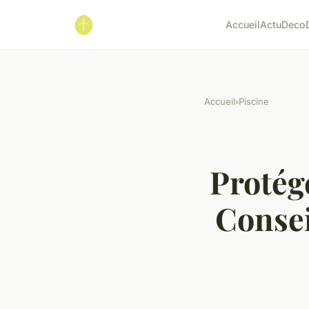
Accueil
Actu
Deco
Accueil
›
Piscine
Protége
Consei