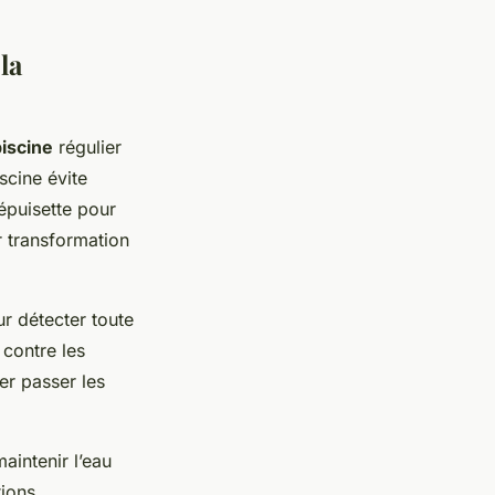
la
iscine
régulier
scine évite
 épuisette pour
ur transformation
r détecter toute
contre les
er passer les
intenir l’eau
tions