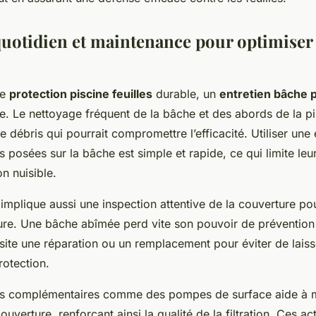
quotidien et maintenance pour optimiser 
ne
protection piscine feuilles
durable, un
entretien bâche p
e. Le nettoyage fréquent de la bâche et des abords de la pi
e débris qui pourrait compromettre l’efficacité. Utiliser une
les posées sur la bâche est simple et rapide, ce qui limite le
n nuisible.
mplique aussi une inspection attentive de la couverture pou
ure. Une bâche abîmée perd vite son pouvoir de prévention 
ssite une réparation ou un remplacement pour éviter de laiss
rotection.
tils complémentaires comme des pompes de surface aide à ma
uverture, renforçant ainsi la qualité de la filtration. Ces ac