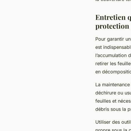
Entretien 
protection
Pour garantir u
est indispensabl
l’accumulation d
retirer les feuil
en décompositio
La maintenance i
déchirure ou us
feuilles et néce
débris sous la p
Utiliser des ou
propre sous la co