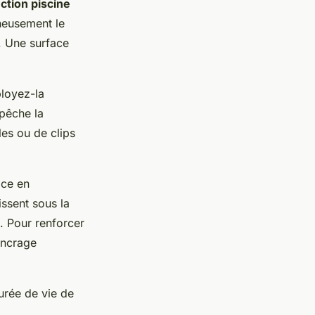
ction piscine
gneusement le
e. Une surface
loyez-la
pêche la
les ou de clips
ace en
issent sous la
. Pour renforcer
ancrage
urée de vie de