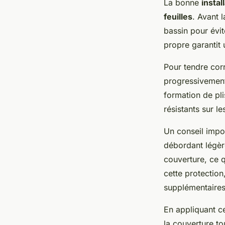
La bonne
instal
feuilles
. Avant 
bassin pour évit
propre garantit u
Pour tendre cor
progressivement
formation de pli
résistants sur l
Un conseil impor
débordant légère
couverture, ce 
cette protection
supplémentaires
En appliquant c
la couverture to