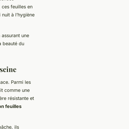
 ces feuilles en
nuit à l’hygiène
 assurant une
la beauté du
iscine
cace. Parmi les
agit comme une
ère résistante et
n feuilles
bâche, ils