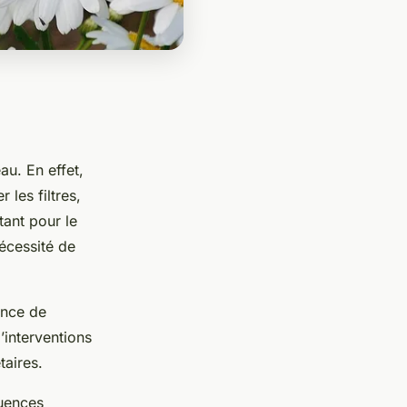
au. En effet,
 les filtres,
tant pour le
écessité de
ence de
’interventions
taires.
quences