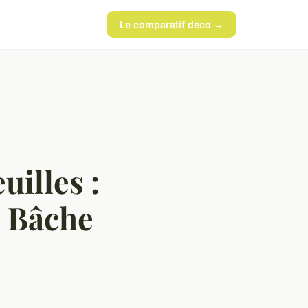
Le comparatif déco →
uilles :
e Bâche
e