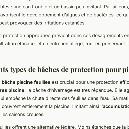
bles : une eau trouble et un bassin peu invitant. Par ailleurs,
vorisent le développement d’algues et de bactéries, ce qui 
 peut provoquer des irritations cutanées.
ne protection appropriée prévient donc ces désagréments en
iltration efficace, et un entretien allégé, tout en préservant 
nts types de bâches de protection pour p
e
bâche piscine feuilles
est crucial pour une protection effi
res piscine
, la bâche d’hivernage est très répandue. Elle 
qui empêche la chute directe des feuilles dans l’eau. Sa mati
 couvrent entièrement la piscine, limitant ainsi l’
accumulatio
les saisons creuses.
euilles offrent une alternative légère. Moins étanches que la 