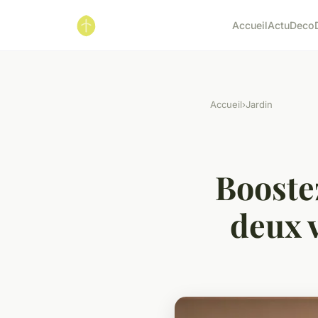
Accueil
Actu
Deco
Accueil
›
Jardin
Boostez
deux 