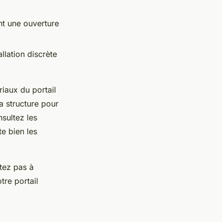
nt une ouverture
llation discrète
ériaux du portail
la structure pour
sultez les
e bien les
itez pas à
tre portail