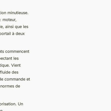
tion minutieuse.
 : moteur,
e, ainsi que les
portail à deux
tants commencent
pectant les
tique. Vient
fluide des
er de commande et
s normes de
orisation. Un
un