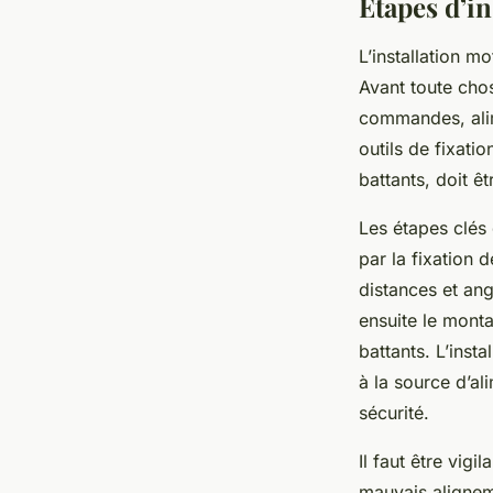
Étapes d’i
L’installation m
Avant toute chos
commandes, alime
outils de fixati
battants, doit ê
Les étapes clés
par la fixation 
distances et ang
ensuite le monta
battants. L’inst
à la source d’al
sécurité.
Il faut être vig
mauvais alignem