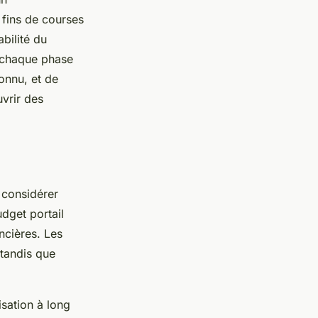
 fins de courses
bilité du
t chaque phase
onnu, et de
uvrir des
e considérer
udget portail
ncières. Les
 tandis que
sation à long