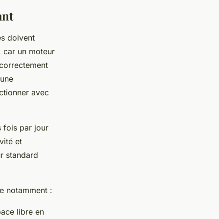
ant
es doivent
l, car un moteur
r correctement
 une
nctionner avec
s fois par jour
vité et
r standard
ue notamment :
pace libre en