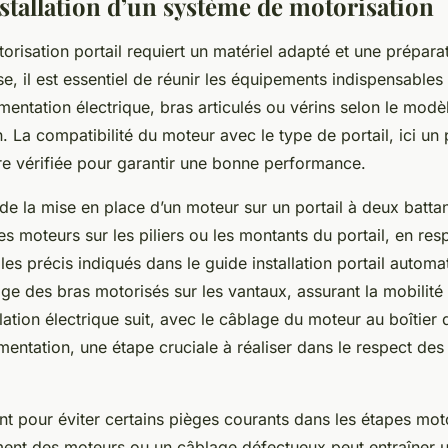
nstallation d’un système de motorisation
otorisation portail requiert un matériel adapté et une prépara
e, il est essentiel de réunir les équipements indispensables
ntation électrique, bras articulés ou vérins selon le modèl
on. La compatibilité du moteur avec le type de portail, ici un 
tre vérifiée pour garantir une bonne performance.
 de la mise en place d’un moteur sur un portail à deux bat
des moteurs sur les piliers ou les montants du portail, en res
les précis indiqués dans le guide installation portail automa
ge des bras motorisés sur les vantaux, assurant la mobilité 
allation électrique suit, avec le câblage du moteur au boîti
imentation, une étape cruciale à réaliser dans le respect de
ilant pour éviter certains pièges courants dans les étapes mot
ent des moteurs ou un câblage défectueux peut entraîner 