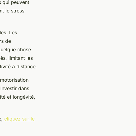
s qui peuvent
nt le stress
les. Les
rs de
quelque chose
s, limitant les
vité à distance.
 motorisation
 Investir dans
té et longévité,
e,
cliquez sur le